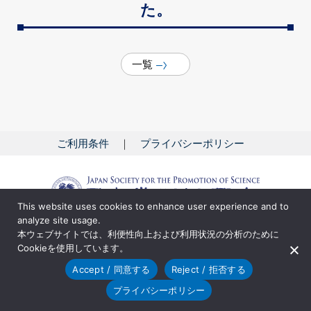
た。
一覧
ご利用条件
プライバシーポリシー
This website uses cookies to enhance user experience and to
analyze site usage.
本ウェブサイトでは、利便性向上および利用状況の分析のために
WPIについて
研究拠点の紹介
読みもの
Cookieを使用しています。
関連サイト
お問い合わせ
サイトマップ
Accept / 同意する
Reject / 拒否する
© 2018 Japan Society for the Promotion of Science
プライバシーポリシー