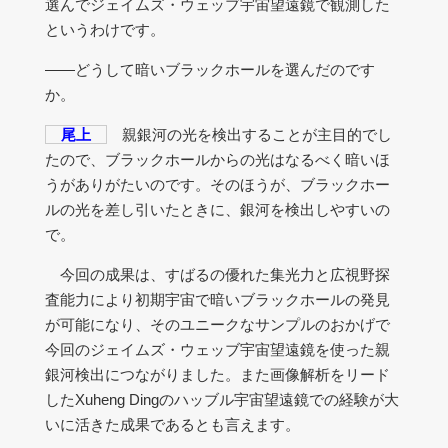
選んでジェイムズ・ウェッブ宇宙望遠鏡で観測した
というわけです。
――どうして暗いブラックホールを選んだのです
か。
尾上
親銀河の光を検出することが主目的でし
たので、ブラックホールからの光はなるべく暗いほ
うがありがたいのです。そのほうが、ブラックホー
ルの光を差し引いたときに、銀河を検出しやすいの
で。
今回の成果は、すばるの優れた集光力と広視野探
査能力により初期宇宙で暗いブラックホールの発見
が可能になり、そのユニークなサンプルのおかげで
今回のジェイムズ・ウェッブ宇宙望遠鏡を使った親
銀河検出につながりました。また画像解析をリード
したXuheng Dingのハッブル宇宙望遠鏡での経験が大
いに活きた成果であるとも言えます。