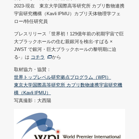
2023-現在 東京大学国際高等研究所 カブリ数物連携
宇宙研究機構（Kavli IPMU）カブリ天体物理学フェ
ロー/特任研究員
プレスリリース「世界初！129億年前の初期宇宙で巨
大ブラックホールの住む親銀河を検出-すばる ×
JWST で銀河・巨大ブラックホールの黎明期に迫
る-」は
コチラ
から
取材協力・協賛：
世界トップレベル研究拠点プログラム（WPI）
東京大学国際高等研究所 カブリ数物連携宇宙研究機
構（Kavli IPMU）
写真撮影：大西陽