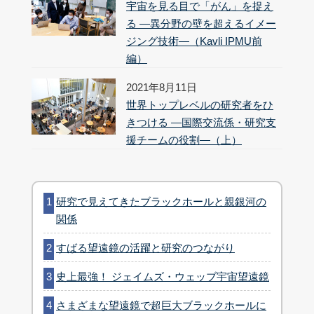
宇宙を見る目で「がん」を捉え
る ―異分野の壁を超えるイメー
ジング技術―（Kavli IPMU前
編）
2021年8月11日
世界トップレベルの研究者をひ
きつける ―国際交流係・研究支
援チームの役割―（上）
研究で見えてきたブラックホールと親銀河の
関係
すばる望遠鏡の活躍と研究のつながり
史上最強！ ジェイムズ・ウェッブ宇宙望遠鏡
さまざまな望遠鏡で超巨大ブラックホールに