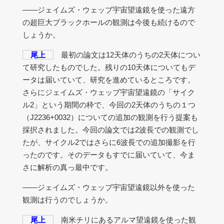
――ジェイムズ・ウェッブ宇宙望遠鏡を使った遠方
の超巨大ブラックホールの観測は今後も続けるので
しょうか。
尾上
最初の論文は12天体のうちの2天体につい
て研究したものでした。残りの10天体についてもデ
ータは届いていて、研究を進めているところです。
さらにジェイムズ・ウェッブ宇宙望遠鏡の「サイク
ル2」という期間の枠で、今回の2天体のうちの１つ
（J2236+0032）についての追加の観測を行う提案も
採択されました。今回の論文では2波長での観測でし
たが、サイクル2ではさらに6波長での追加撮影を行
ったのです。そのデータもすでに届いていて、今ま
さに解析の真っ最中です。
――ジェイムズ・ウェッブ宇宙望遠鏡以外を使った
観測は行うのでしょうか。
尾上
南米チリにあるアルマ望遠鏡を使った観