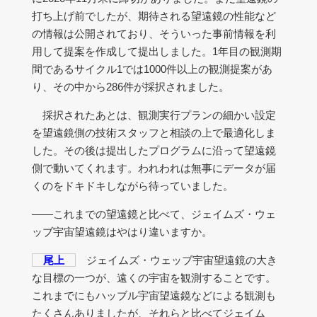
打ち上げ前でしたが、期待される望遠鏡の性能など
の情報は公開されており、そういった事前情報を利
用して提案を作成して提出しました。1年目の観測期
間であるサイクル1では1000件以上の観測提案があ
り、その中から286件が採択されました。
採択されたあとは、観測実行プランの細かい設定
を望遠鏡側の技術スタッフと相談の上で最適化しま
した。その後は提出したプログラムに沿って望遠鏡
側で動いてくれます。われわれは無事にデータが届
くのをドキドキしながら待っていました。
――これまでの望遠鏡と比べて、ジェイムズ・ウェ
ッブ宇宙望遠鏡はやはり違いますか。
尾上
ジェイムズ・ウェッブ宇宙望遠鏡の大き
な目標の一つが、遠くの宇宙を観測することです。
これまでにもハッブル宇宙望遠鏡などによる観測も
たくさんありましたが、それらと比べてジェイム