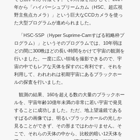
年から「ハイパーシュプリームカム（HSC、超広視
野主焦点カメラ）」という巨大なCCDカメラを使っ
た大型プログラムが進められました。
「HSC-SSP（Hyper Suprime-Camすばる戦略枠プ
ログラム）」というそのプログラムでは、10年弱ほ
どの間に300晩ほどの長い時間をかけて宇宙の観測を
行いました。一度に広い領域を撮影できるので、宇
宙の中でもレアな天体を探すのに有利です。それを
利用して、われわれは初期宇宙にあるブラックホー
ルの探査を行いました。
観測の結果、160を超える数の大量のブラックホー
ルを、宇宙年齢10億年未満の非常に若い宇宙で発見
することに成功しました。ただ、地上望遠鏡である
すばるの画像では、明るいブラックホールの光しか
見ることができず、その形まではわかりません。そ
こで、それらの天体の中から、比較的暗い12天体を