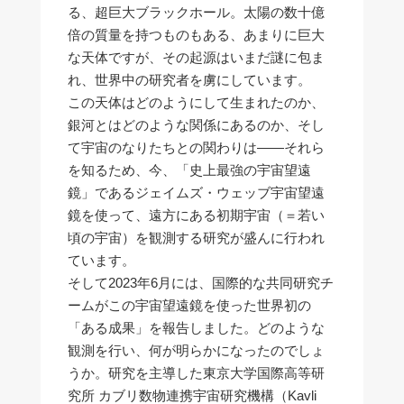
る、超巨大ブラックホール。太陽の数十億
倍の質量を持つものもある、あまりに巨大
な天体ですが、その起源はいまだ謎に包ま
れ、世界中の研究者を虜にしています。
この天体はどのようにして生まれたのか、
銀河とはどのような関係にあるのか、そし
て宇宙のなりたちとの関わりは――それら
を知るため、今、「史上最強の宇宙望遠
鏡」であるジェイムズ・ウェッブ宇宙望遠
鏡を使って、遠方にある初期宇宙（＝若い
頃の宇宙）を観測する研究が盛んに行われ
ています。
そして2023年6月には、国際的な共同研究チ
ームがこの宇宙望遠鏡を使った世界初の
「ある成果」を報告しました。どのような
観測を行い、何が明らかになったのでしょ
うか。研究を主導した東京大学国際高等研
究所 カブリ数物連携宇宙研究機構（Kavli