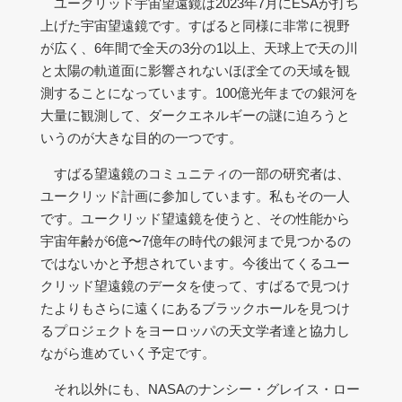
ユークリッド宇宙望遠鏡は2023年7月にESAが打ち
上げた宇宙望遠鏡です。すばると同様に非常に視野
が広く、6年間で全天の3分の1以上、天球上で天の川
と太陽の軌道面に影響されないほぼ全ての天域を観
測することになっています。100億光年までの銀河を
大量に観測して、ダークエネルギーの謎に迫ろうと
いうのが大きな目的の一つです。
すばる望遠鏡のコミュニティの一部の研究者は、
ユークリッド計画に参加しています。私もその一人
です。ユークリッド望遠鏡を使うと、その性能から
宇宙年齢が6億〜7億年の時代の銀河まで見つかるの
ではないかと予想されています。今後出てくるユー
クリッド望遠鏡のデータを使って、すばるで見つけ
たよりもさらに遠くにあるブラックホールを見つけ
るプロジェクトをヨーロッパの天文学者達と協力し
ながら進めていく予定です。
それ以外にも、NASAのナンシー・グレイス・ロー