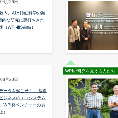
年04月26日
救う、AIと睡眠科学の融
倒的な研究に裏打ちされ
（WPI-IIIS前編）
WPIの研究を支える人たち
年08月20日
データを起こせ！ ―基礎
ビジネスのエコシステム
、WPI発ベンチャーの挑
上）