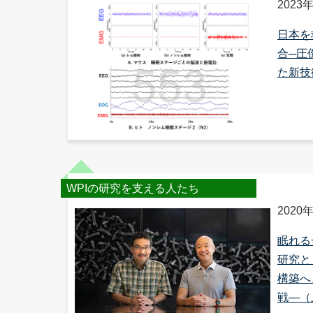
2023
日本を
合─圧
た新技術
WPIの研究を支える人たち
2020
眠れる
研究と
構築へ
戦―（