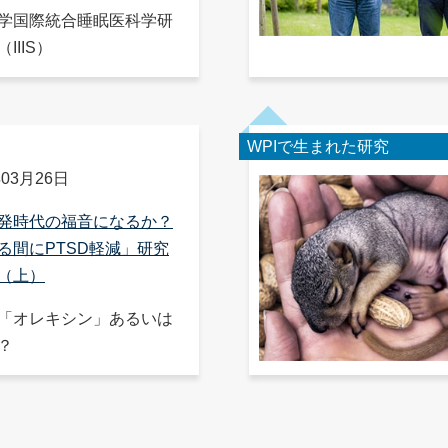
学国際統合睡眠医科学研
IIIS）
WPIで生まれた研究
年03月26日
発時代の福音になるか？
る間にPTSD軽減」研究
（上）
「オレキシン」あるいは
？