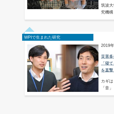
筑波大
究機構（
WPIで生まれた研究
2019
災害多
「寝て
を直撃
カギは
「音」