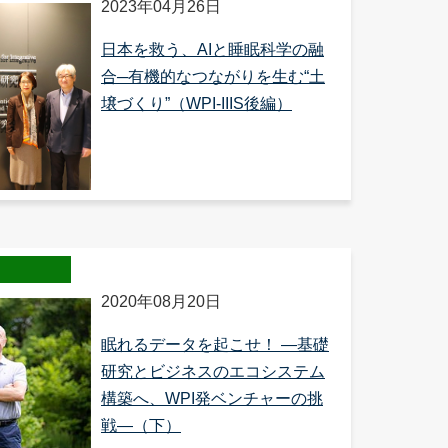
2023年04月26日
日本を救う、AIと睡眠科学の融
合─有機的なつながりを生む“土
壌づくり”（WPI-IIIS後編）
2020年08月20日
眠れるデータを起こせ！ ―基礎
研究とビジネスのエコシステム
構築へ、WPI発ベンチャーの挑
戦―（下）