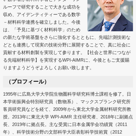
ルーフで研究することで大きな成功を
収め、アイデンティティーである数学
－材料科学連携を確立しました。今後
は、「予見に基づく材料科学」のため
の新たな学術基盤をさらに強化するとともに、先端計測技術な
どとも連携して現実の技術分野に展開することで、真に社会に
貢献する材料創製を実現して参ります。【社会と世界につなが
る先端材料科学】を実現するWPI-AIMRに、今後ともご支援賜
りますようどうぞよろしくお願い致します。
（プロフィール）
1995年に広島大学大学院生物圏科学研究科博士課程を修了。日
本学術振興会特別研究員（数物系）、マックスプランク研究所
客員研究員などを経て、2009年から東北大学金属材料研究所教
授。2013年に東北大学 WPI-AIMR 主任研究者、2018年に副拠点
長、2019年に拠点長。主な受賞に日本金属学会功績賞（2011
年）、科学技術分野の文部科学大臣表彰科学技術賞（2012