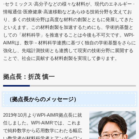
·セラミックス·高分子などの様々な材料が、現代のエネルギー ·
情報通信·医療健康·高速移動などあらゆる技術分野を支えてお
り、多くの技術分野は高度な材料の創製とともに発展してきた
といえます。この材料創製を加速するためにも、学術的基盤と
しての「材料科学」を推進することは今後も不可欠です。WPI-
AIMRは、数学－材料科学連携に基づく独自の学術基盤をさらに
強化し、先端計測技術とも連携して現実の技術分野に展開する
ことで、社会に貢献する材料創製を実現して参ります。
拠点長：折茂 慎一
（拠点長からのメッセージ）
2019年10月よりWPI-AIMR拠点長に就
任しました。WPI-AIMRでは、これま
で純粋数学から応用数学にわたる幅広
い数学者が材料科学者とアンダーワン