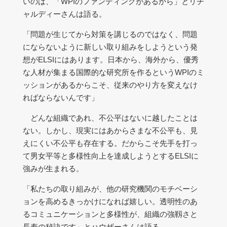
いのは、「WPIのファンディングがあるから」とリチ
ャルディーさんは語る。
「問題が生じてから対策を講じるのではなく、問題
にならないように新しい取り組みをしようという発
想がELSIにはあります。日本から、海外から、優秀
な人材が集まる国際的な研究所を作るというWPIのミ
ッションがあるからこそ、従来のやり方を変えなけ
ればならないんです」
どんな組織であれ、不公平はないに越したことは
ない。しかし、現実にはあからさまな不公平も、見
えにくい不公平も存在する。だからこそ先手を打っ
て男女平等と多様性向上を達成しようとするELSIに
強みが生まれる。
「私たちの取り組みが、他の研究機関のモチベーシ
ョンを高めるきっかけになれば嬉しい。透明性のあ
るコミュニケーションと多様性が、組織の強靱さと
長寿の秘訣です」とハウザーさんは語る。