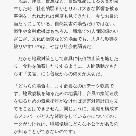
地震、津波、台風など、自然現象による災害が発
生した時、社会的弱者がとりわけ大きな影響を被る
事例を、われわれは何度も見てきたし、今なお目の
当たりにしている。自然災害の場合だけではない。
戦争や金融危機はもちろん、職場での人間関係のい
ざこざ、文化的衝突などの場面でも、大きな影響を
被りやすいのは、やはり社会的弱者だ。
だから地震対策として家具に転倒防止策を施した
り、食料を備蓄したりするように、人間活動がもた
らす「災害」にも普段からの備えが大切だ。
「どちらの場合も、まず必要なのはデータ収集で
す。地震規模を知るための地震計、台風の接近速度
を知るための気象衛星がなければ災害対策計画を立
てることはできません。同じように、組織を構成す
るメンバーがどんな経験をしているかについてのデ
ータがなければ、職場環境にどんな不公平があるの
か知ることができないのです」