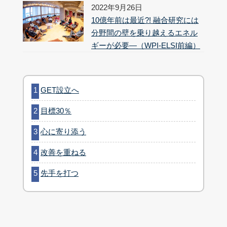
2022年9月26日
10億年前は最近?! 融合研究には
分野間の壁を乗り越えるエネル
ギーが必要―（WPI-ELSI前編）
GET設立へ
目標30％
心に寄り添う
改善を重ねる
先手を打つ