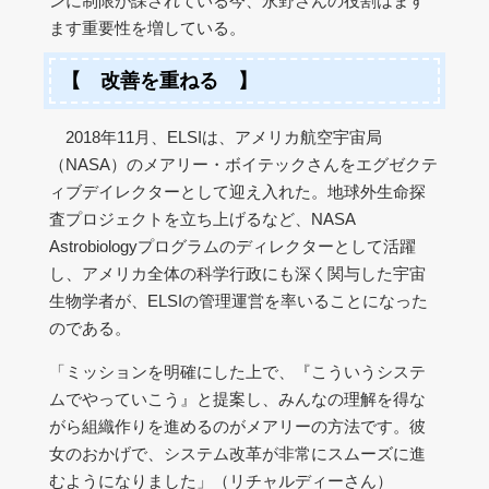
ンに制限が課されている今、永野さんの役割はます
ます重要性を増している。
【 改善を重ねる 】
2018年11月、ELSIは、アメリカ航空宇宙局
（NASA）のメアリー・ボイテックさんをエグゼクテ
ィブデイレクターとして迎え入れた。地球外生命探
査プロジェクトを立ち上げるなど、NASA
Astrobiologyプログラムのディレクターとして活躍
し、アメリカ全体の科学行政にも深く関与した宇宙
生物学者が、ELSIの管理運営を率いることになった
のである。
「ミッションを明確にした上で、『こういうシステ
ムでやっていこう』と提案し、みんなの理解を得な
がら組織作りを進めるのがメアリーの方法です。彼
女のおかげで、システム改革が非常にスムーズに進
むようになりました」（リチャルディーさん）