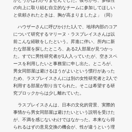
かどうかはわかりませんでした。彼らから、多様性
の向上に取り組む自立的なチームに参加してほしい
と依頼されたときは、胸が高まりましたよ」（同）
ハウザーさんに呼びかけた1人で、地球内部のコア
について研究するマリーヌ・ラスブレイスさんは以
前こんな経験をしたという。昇進に伴い、所内に新
たな部屋を探したところ、ある2人部屋が見つかっ
た。すでに男性研究者が1人入っていたが、空きスペ
ースを利用したいと事務室に申し出た。ところが、
男女同部屋は避けるほうがよいという慣行があった
ため、ラスブレイスさんには別の女性研究者と2人で
利用する部屋が割り当てられた。そこは希望する研
究ブロックからは少し離れていた。
ラスブレイスさんは、日本の文化的背景、実際的
事情から男女同部屋は避けたいという説明を受けた
が、不満を感じないわけではなかった。本来なら得
られるはずの意見交換の機会が、性が違うという理