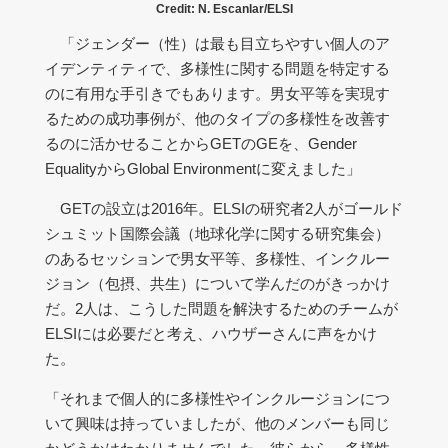
Credit: N. Escanlar/ELSI
「ジェンダー（性）は最も目立ちやすい個人のア
イデンティティで、多様性に関する問題を特定する
のに有用な手引きでもあります。男女平等を実現す
るための成功事例が、他のタイプの多様性を改善す
るのに活かせることからGETのGEを、Gender
EqualityからGlobal Environmentに変えました」
GETの設立は2016年。ELSIの研究者2人がゴールド
シュミット国際会議（地球化学に関する研究集会）
のあるセッションで男女平等、多様性、インクルー
ジョン（包摂、共生）について学んだのがきっかけ
だ。2人は、こうした問題を解決するためのチームが
ELSIには必要だと考え、ハウザーさんに声をかけ
た。
「それまで個人的に多様性やインクルージョンにつ
いて興味は持っていましたが、他のメンバーも同じ