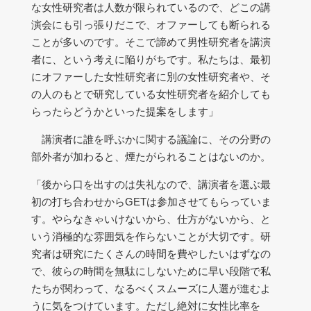
な女性研究者は人数が限られているので、どこの講
演会にも引っ張りだこで、オファーしても断られる
ことが多いのです。そこで諦めて男性研究者を講演
者に、という考えに陥りがちです。私たちは、最初
にオファーした女性研究者に別の女性研究者や、そ
の人のもとで研究している女性研究者を紹介しても
らったらどうかといった提案をします」
講演者に誰を呼ぶかに関する議論に、その分野の
部外者が加わると、煙たがられることはないのか。
「後から口を出すのは失礼なので、講演者を選ぶ最
初の打ち合わせからGETは参加させてもらっていま
す。やらなきゃいけないから、仕方がないから、と
いう消極的な雰囲気を作らないことが大切です。研
究者は研究にたくさんの時間を費やしたいはずなの
で、彼らの時間を無駄にしないために早い段階で私
たちが関わって、なるべくスムーズに人選が進むよ
うに気をつけています。ただし絶対に女性比率を