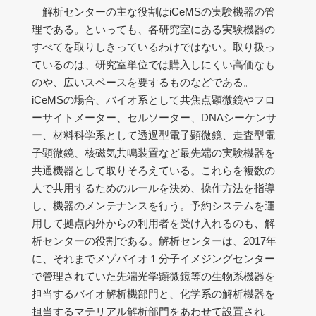
解析センターの主な役割はiCeMSの実験機器の管
理である。といっても、各研究室にある実験機器の
すべてを取りしきっているわけではない。取り扱っ
ているのは、研究室単位では購入しにくい高価なも
のや、広いスペースを要するものなどである。
iCeMSの場合、バイオ系として共焦点顕微鏡やフロ
ーサイトメーター、セルソーター、DNAシーケンサ
ー、材料科学系として透過型電子顕微鏡、走査型電
子顕微鏡、核磁気共鳴装置など最先端の実験機器を
共通機器として取りそろえている。これらを複数の
人で共用するためのルールを決め、操作方法を指導
し、機器のメンテナンスを行う。予約システムを運
用して拠点内外からの利用者を受け入れるのも、解
析センターの役割である。解析センターは、2017年
に、それまでメゾバイオ１分子イメジングセンター
で管理されていた先端光学顕微鏡等の生物系機器を
担当するバイオ解析機部門と、化学系の解析機器を
担当するマテリアル解析部門をあわせて設置され