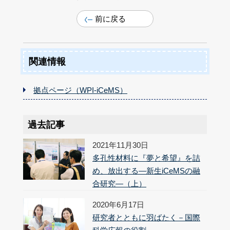
前に戻る
関連情報
拠点ページ（WPI-iCeMS）
過去記事
2021年11月30日
多孔性材料に『夢と希望』を詰
め、放出する―新生iCeMSの融
合研究―（上）
2020年6月17日
研究者とともに羽ばたく－国際