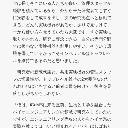
フは長くそこにいる人たちが多い。管理スタッフが
経験を積んでいるから、外から来た研究者でもすぐ
に実験をして成果を出し、次の研究拠点へと移動で
きる。どんな実験機器があるか手探りで見つけて、
一から使い方を覚えていたら大変です。すぐ実験に
取りかかれる、研究に専念できる、自分の専門分野
では扱わない実験機器も利用しやすい。そういう環
境を備えているからこそインペリアルはトップレベ
ルを維持できるのだと思いました」
研究者の新陳代謝と、共用実験機器の管理スタッ
フの恒常性が、トップレベル維持の2大要件なのだ。
われわれはともすると前者に目を向けて、後者を見
落としがちかもしれない。
「僕は、iCeMSに来る直前、生物と工学を融合した
バイオエンジニアリングの領域で研究をしていたの
ですが、エンジニアリング専攻の人からバイオ系の
実験を教えてほしいと頼まれることがしばしばあり