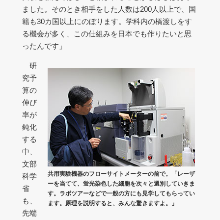
ました。そのとき相手をした人数は200人以上で、国
籍も30カ国以上にのぼります。学科内の橋渡しをす
る機会が多く、この仕組みを日本でも作りたいと思
ったんです」
研
究予
算の
伸び
率が
鈍化
する
中、
文部
共用実験機器のフローサイトメーターの前で。「レーザ
科学
ーを当てて、蛍光染色した細胞を次々と選別していきま
省
す。ラボツアーなどで一般の方にも見学してもらってい
も、
ます。原理を説明すると、みんな驚きますよ。」
先端